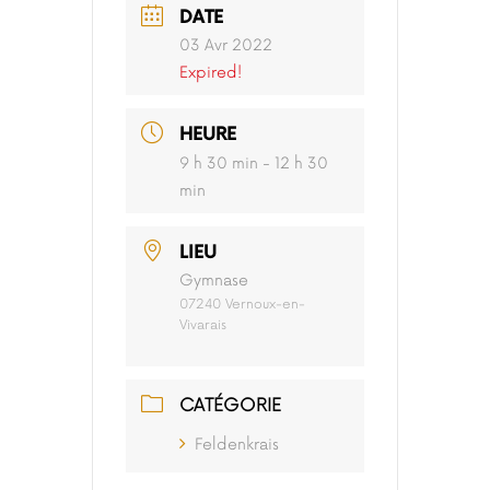
DATE
03 Avr 2022
Expired!
HEURE
9 h 30 min - 12 h 30
min
LIEU
Gymnase
07240 Vernoux-en-
Vivarais
CATÉGORIE
Feldenkrais