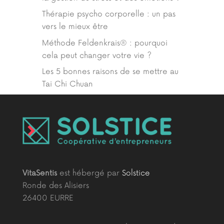
Thérapie psycho corporelle : un pas
vers le mieux être
Méthode Feldenkrais® : pourquoi
cela peut changer votre vie ?
Les 5 bonnes raisons de se mettre au
Tai Chi Chuan
VitaSentis
est hébergé par
Solstice
Ronde des Alisiers
26400 EURRE