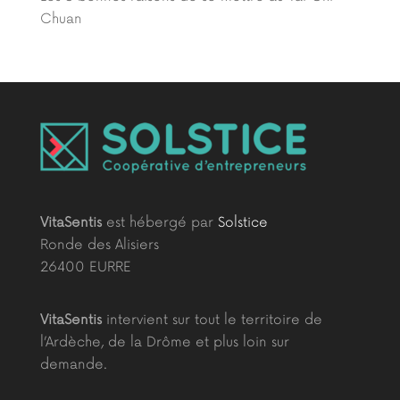
Chuan
VitaSentis
est hébergé par
Solstice
Ronde des Alisiers
26400 EURRE
VitaSentis
intervient sur tout le territoire de
l’Ardèche, de la Drôme et plus loin sur
demande.