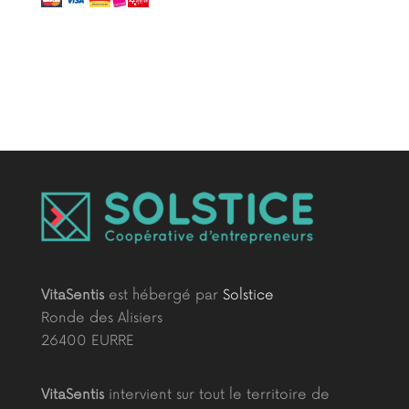
VitaSentis
est hébergé par
Solstice
Ronde des Alisiers
26400 EURRE
VitaSentis
intervient sur tout le territoire de