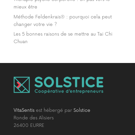
mieux être
Méthode Feldenkrais® : pourquoi cela peut
changer votre vie ?
Les 5 bonnes raisons de se mettre au Tai Chi
Chuan
VitaSentis
est hébergé par
Solstice
Ronde des Alisiers
26400 EURRE