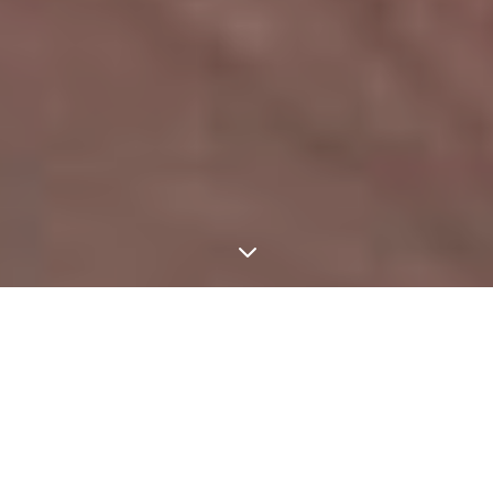
3
Access Bars: qu’est ce que
c’est ?
Access Bars fait partie des nouveaux processus