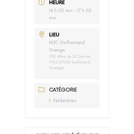
HEURE
14 h 00 min - 17 h 00
min
LIEU
MJC Guilhenrand
Grange
280 Allée du 22 Janvier
1963 07500 Guillerand-
Granges
CATÉGORIE
Feldenkrais