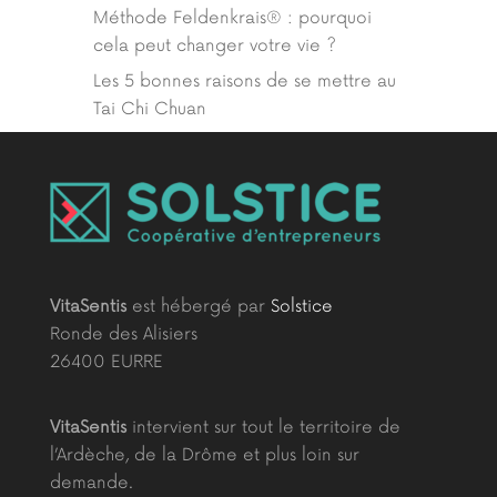
Méthode Feldenkrais® : pourquoi
cela peut changer votre vie ?
Les 5 bonnes raisons de se mettre au
Tai Chi Chuan
VitaSentis
est hébergé par
Solstice
Ronde des Alisiers
26400 EURRE
VitaSentis
intervient sur tout le territoire de
l’Ardèche, de la Drôme et plus loin sur
demande.