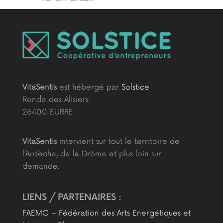
VitaSentis
est hébergé par
Solstice
Ronde des Alisiers
26400 EURRE
VitaSentis
intervient sur tout le territoire de
l’Ardèche, de la Drôme et plus loin sur
demande.
LIENS / PARTENAIRES :
FAEMC – Fédération des Arts Energétiques et