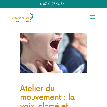
07 61 27 98 54‬
Atelier du
mouvement : la
voix, clarté et