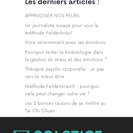
Les derniers articles :
APPRIVOISER NOS PEURS
Un journaliste essaye pour vous la
méthode Feldenkrais!
Vivre sereinement avec ses émotions
Pourquoi tester la kinésiologie dans
la gestion du stress et des émotions ?
Thérapie psycho corporelle : un pas
vers le mieux être
Méthode Feldenkrais® : pourquoi
cela peut changer votre vie ?
Les 5 bonnes raisons de se mettre au
Tai Chi Chuan