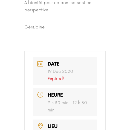
A bientôt pour ce bon moment en
perspective!
Géraldine
DATE
19 Déc 2020
Expired!
HEURE
9 h 30 min - 12 h 30
min
LIEU