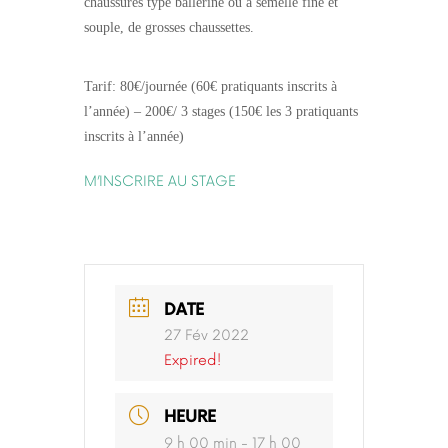
chaussures type ballerine ou à semelle fine et
souple, de grosses chaussettes.
Tarif: 80€/journée (60€ pratiquants inscrits à
l’année) – 200€/ 3 stages (150€ les 3 pratiquants
inscrits à l’année)
M’INSCRIRE AU STAGE
DATE
27 Fév 2022
Expired!
HEURE
9 h 00 min - 17 h 00