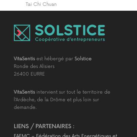
Tai Chi Chuan
VitaSentis
est hébergé par
Solstice
Ronde des Alisiers
26400 EURRE
VitaSentis
intervient sur tout le territoire de
l’Ardèche, de la Drôme et plus loin sur
demande.
LIENS / PARTENAIRES :
FAEMC – Fédération des Arts Energétiques et