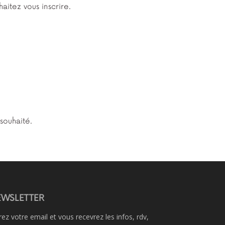
aitez vous inscrire.
souhaité.
WSLETTER
rez votre email et vous recevrez les infos, rdv,