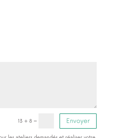
Envoyer
=
13 + 8
 pour les ateliers demandés et réaliser votre