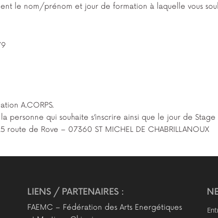
ement le nom/prénom et jour de formation à laquelle vous souh
79
ciation A.CORPS.
personne qui souhaite s’inscrire ainsi que le jour de Stage 
 425 route de Rove – 07360 ST MICHEL DE CHABRILLANOUX
LIENS / PARTENAIRES :
NE
FAEMC – Fédération des Arts Energétiques
Ent