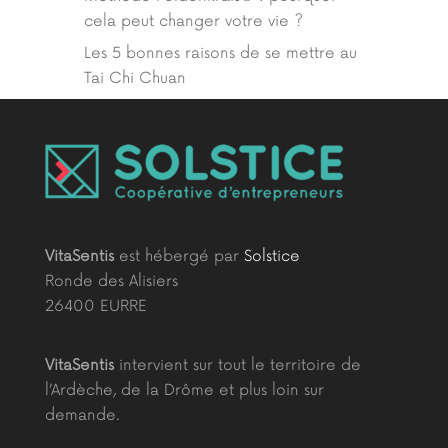
cela peut changer votre vie ?
Les 5 bonnes raisons de se mettre au
Tai Chi Chuan
VitaSentis
est hébergé par
Solstice
Ronde des Alisiers
26400 EURRE
VitaSentis
intervient sur tout le territoire de
l’Ardèche, de la Drôme et plus loin sur
demande.