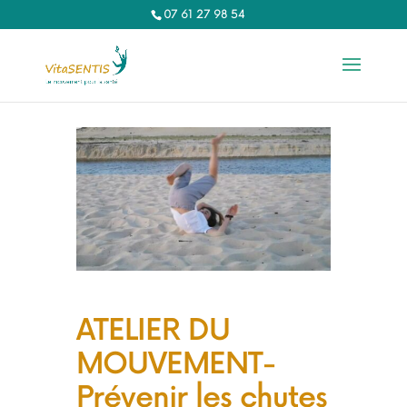
07 61 27 98 54‬
ATELIER DU
MOUVEMENT-
Prévenir les chutes