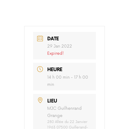
DATE
29 Jan 2022
Expired!
HEURE
14 h 00 min - 17 h 00
min
LIEU
MJC Guilhenrand
Grange
280 Allée du 22 Janvier
1963 07500 Guillerand-