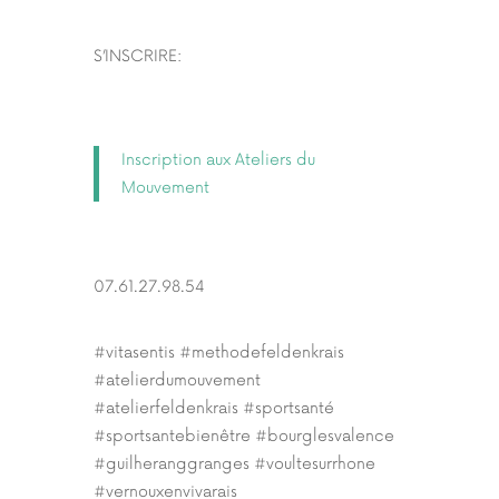
S’INSCRIRE:
Inscription aux Ateliers du
Mouvement
07.61.27.98.54
#vitasentis #methodefeldenkrais
#atelierdumouvement
#atelierfeldenkrais #sportsanté
#sportsantebienêtre #bourglesvalence
#guilheranggranges #voultesurrhone
#vernouxenvivarais