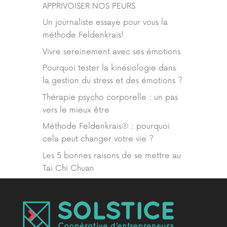
APPRIVOISER NOS PEURS
Un journaliste essaye pour vous la
méthode Feldenkrais!
Vivre sereinement avec ses émotions
Pourquoi tester la kinésiologie dans
la gestion du stress et des émotions ?
Thérapie psycho corporelle : un pas
vers le mieux être
Méthode Feldenkrais® : pourquoi
cela peut changer votre vie ?
Les 5 bonnes raisons de se mettre au
Tai Chi Chuan