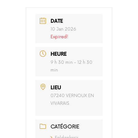
DATE
10 Jan 2026
Expired!
HEURE
9 h 30 min - 12 h 30
min
LIEU
07240 VERNOUX EN
VIVARAIS
CATÉGORIE
Feldenkrais