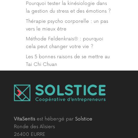
Pourquoi tester la kinésiologie dans
la gestion du stress et des émotions ?
Thérapie psycho corporelle : un pas
vers le mieux être
Méthode Feldenkrais® : pourquoi
cela peut changer votre vie ?
Les 5 bonnes raisons de se mettre au
Tai Chi Chuan
VitaSentis
est hébergé par
Solstice
Ronde des Alisiers
26400 EURRE