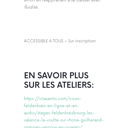
effort en réapprenant à se baisser avec
fluidité.
ACCESSIBLE A TOUS – Sur inscription
EN SAVOIR PLUS
SUR LES ATELIERS:
https://vitasentis.com/cours-
feldenkrais-en-ligne-et-en-
audio/stages-feldenkraisbourg-les-
valence-la-voulte-sur-rhone-guilherand-
granges-vernoux-en-vivarais/