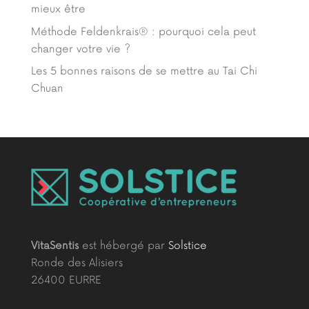
mieux être
Méthode Feldenkrais® : pourquoi cela peut
changer votre vie ?
Les 5 bonnes raisons de se mettre au Tai Chi
Chuan
VitaSentis
est hébergé par
Solstice
Ronde des Alisiers
26400 EURRE