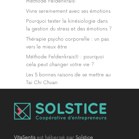
méthode Feldenkrais!
Vivre sereinement avec ses émotions
Pourquoi tester la kinésiologie dans
la gestion du stress et des émotions ?
Thérapie psycho corporelle : un pas
vers le mieux être
Méthode Feldenkrais® : pourquoi
cela peut changer votre vie ?
Les 5 bonnes raisons de se mettre au
Tai Chi Chuan
VitaSentis
est hébergé par
Solstice