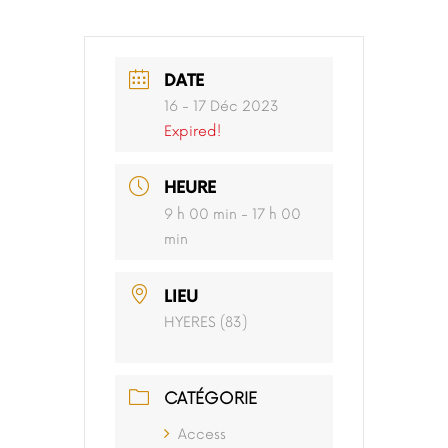
DATE
16 - 17 Déc 2023
Expired!
HEURE
9 h 00 min - 17 h 00
min
LIEU
HYERES (83)
CATÉGORIE
Access