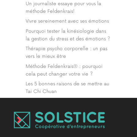
Un journaliste essaye pour vous la
méthode Feldenkrais!
Vivre sereinement avec ses émotions
Pourquoi tester la kinésiologie dans
la gestion du stress et des émotions ?
Thérapie psycho corporelle : un pas
vers le mieux être
Méthode Feldenkrais® : pourquoi
cela peut changer votre vie ?
Les 5 bonnes raisons de se mettre au
Tai Chi Chuan