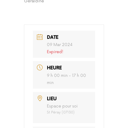
Géraldine
DATE
09 Mar 2024
Expired!
HEURE
9 h 00 min - 17 h 00
min
LIEU
Espace pour soi
St Péray (07130)