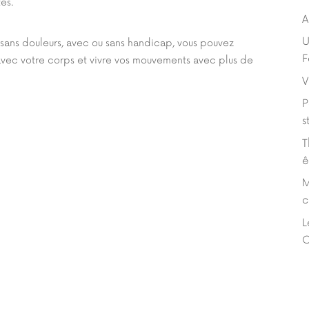
tés.
A
U
sans douleurs, avec ou sans handicap, vous pouvez
F
avec votre corps et vivre vos mouvements avec plus de
V
P
s
T
ê
M
c
L
C