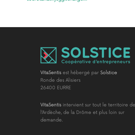
VitaSentis
est hébergé par
Solstice
Ronde des Alisiers
26400 EURRE
VitaSentis
intervient sur tout le territoire d
l’Ardèche, de la Drôme et plus loin sur
demande.