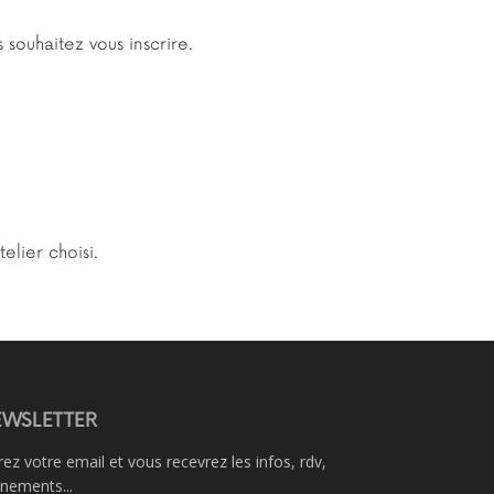
 souhaitez vous inscrire.
elier choisi.
WSLETTER
rez votre email et vous recevrez les infos, rdv,
nements...