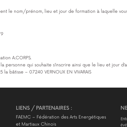
ment le nom/prénom, lieu et jour de formation à laquelle vous
79
ciation A.CORPS.
rsonne qui souhaite s’inscrire ainsi que le lieu et jour d’at
325 la bâtisse – 07240 VERNOUX EN VIVARAIS
LIENS / PARTENAIRES :
NE
FAEMC – Fédération des Arts Energétiques
Ent
et Martiaux Chinois
évé