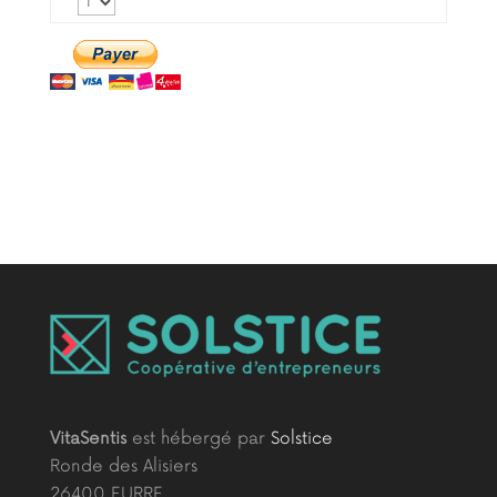
VitaSentis
est hébergé par
Solstice
Ronde des Alisiers
26400 EURRE