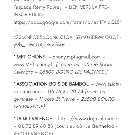
l’espace Rémy Roure) – LIEN VERS LA PRE-
INSCRIPTION:
https://docs.google.com/forms/d/e/1FAIpQLSf
s-
z72cVNhQB5gCpNuu31QAHSZm0xlBRWnG0OP-
y9b_HWOzA/viewform
* MPT CHONY
– chony.mpt@gmail.com –
www.MPT-chony.fr
( cours au : 55 rue Roger
Salengro – 26500 BOURG LES VALENCE )
* ASSOCIATION BOIS DE BAMBOU
– www.taichi-
valence.com – 06 76 30 20 74
(cours au
gymnase – 11 côte St Pierre – 26500 BOURG
LES VALENCE)
* DOJO VALENCE
– https://www.dojovalence.fr
– 06 72 89 80 88 (cours au 68 rue Berthelod –
26000 VALENCE)