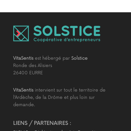
VitaSentis
est hébergé par
Solstice
Ronde des Alisiers
26400 EURRE
VitaSentis
intervient sur tout le territoire de
l’Ardèche, de la Drôme et plus loin sur
demande.
LIENS / PARTENAIRES :