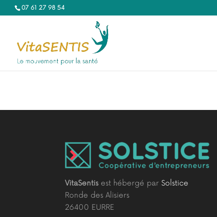
07 61 27 98 54‬
VitaSentis
est hébergé par
Solstice
Ronde des Alisiers
26400 EURRE