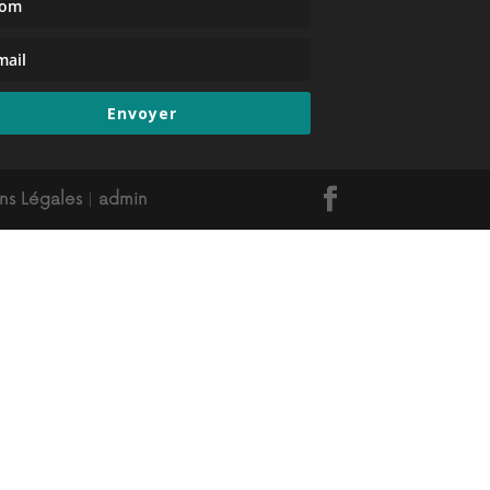
Envoyer
ns Légales
|
admin