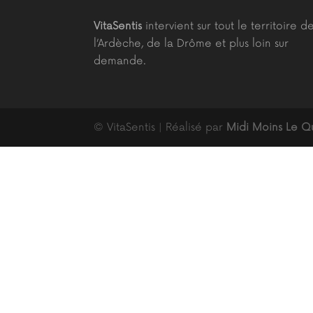
VitaSentis
intervient sur tout le territoire d
l’Ardèche, de la Drôme et plus loin sur
demande.
© VitaSentis | Réalisé par
Midi Moins Le Q