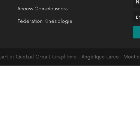
Access Consciousness
e
Fédération Kinésiologie
uart
et
Quetzal Crea
| Graphisme :
Angélique Larue
|
Mentio